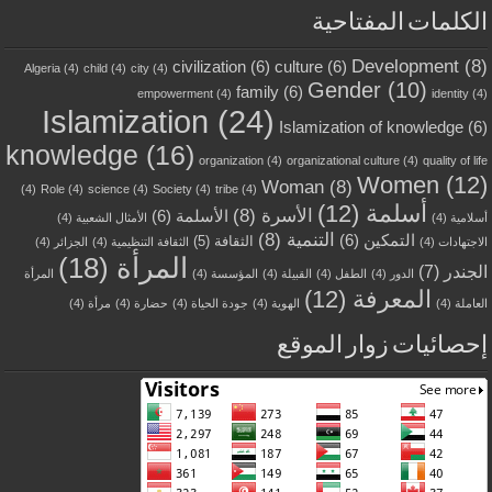
الكلمات المفتاحية
Development
(8)
civilization
(6)
culture
(6)
Algeria
(4)
child
(4)
city
(4)
Gender
(10)
family
(6)
empowerment
(4)
identity
(4)
Islamization
(24)
Islamization of knowledge
(6)
knowledge
(16)
organization
(4)
organizational culture
(4)
quality of life
Women
(12)
Woman
(8)
(4)
Role
(4)
science
(4)
Society
(4)
tribe
(4)
أسلمة
(12)
الأسرة
(8)
الأسلمة
(6)
أسلامية
(4)
الأمثال الشعبية
(4)
التنمية
(8)
التمكين
(6)
الثقافة
(5)
الاجتهادات
(4)
الثقافة التنظيمية
(4)
الجزائر
(4)
المرأة
(18)
الجندر
(7)
الدور
(4)
الطفل
(4)
القبيلة
(4)
المؤسسة
(4)
المرأة
المعرفة
(12)
العاملة
(4)
الهوية
(4)
جودة الحياة
(4)
حضارة
(4)
مرأة
(4)
إحصائيات زوار الموقع