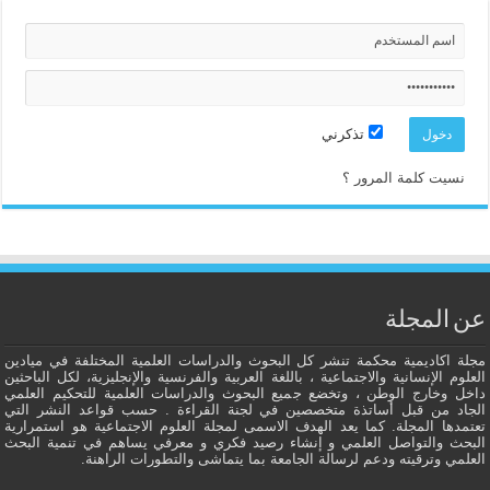
تذكرني
نسيت كلمة المرور ؟
عن المجلة
مجلة اكاديمية محكمة تنشر كل البحوث والدراسات العلمية المختلفة في ميادين
العلوم الإنسانية والاجتماعية ، باللغة العربية والفرنسية والإنجليزية، لكل الباحثين
داخل وخارج الوطن ، وتخضع جميع البحوث والدراسات العلمية للتحكيم العلمي
الجاد من قبل أساتذة متخصصين في لجنة القراءة . حسب قواعد النشر التي
تعتمدها المجلة. كما يعد الهدف الاسمى لمجلة العلوم الاجتماعية هو استمرارية
البحث والتواصل العلمي و إنشاء رصيد فكري و معرفي يساهم في تنمية البحث
العلمي وترقيته ودعم لرسالة الجامعة بما يتماشى والتطورات الراهنة.