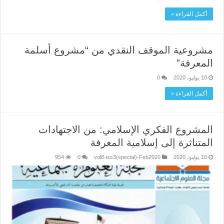
أكمل القراءة »
مشروعية الموقف النقدي من “مشروع أسلمة
المعرفة”
10 يوليو، 2020
0
أكمل القراءة »
المشروع الفكري الإسلامي: من الاجتهادات
المتناثرة إلى إسلامية المعرفة
10 يوليو، 2020
vol8-iss3(special)-Feb2020
0
954