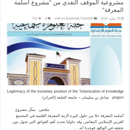
مشروعية الموقف النقدي من “مشروع أسلمة
المعرفة”
10 يوليو، 2020
vol8-iss3(special)-Feb2020
0
722
Legitimacy of the monetary position of the “Islamization of knowledge
project صادق بن سليمان – جامعة الجلفة (الجزائر)
ملخص: يمثّل مشروع
أسلمة المعرفة حلا من حلول كثيرة لأزمة المعرفة العلمية في المجتمع
العربي الإسلامي المعاصر، وقد حاولنا تحديد أهم العوائق التي تحول دون
تحققه في الواقع، فوجدنا أنه …