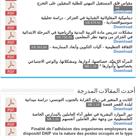
مقياس قلق المستقبل المهني للطلبة المقبلين على التخرج
648.53 KB
Download
ديناميكية المقاولاتية الشبابية في الجزائر - دراسة تحليلية
سوسيواقتصادية -
876.81 KB
Download
مشكلات تدريس مادة التربية البدنية والرياضية في المرحلة الابتدائية
في الجزائر من وجهة نظر المعلمين
739.39 KB
Download
الثقافة التنظيمية - آليات التكوين وأبعاد الممارسة -
363.86 KB
Download
المرأة الرّيفيّة، خصائصها، أدوارها، ومشكلاتها، والوعي الاجتماعي
بخصائصها وأدوارها *
1.09 MB
Download
أحدث المقالات المدرجة
الثابت و المتغير في زواج القرابة بالجنوب التونسي: دراسة ميدانية
لبلدة القصر قفصة
1.16 MB
Download
دور الموارد البشرية في تطور أداء العاملين بالمدارس الخاصة
الفلسطينية من وجهة نظر العاملين أنفسهم
2.26 MB
Download
Finalité de l’adhésion des organismes employeurs au
dispositif DAIP via la nature des postes occupés et le type