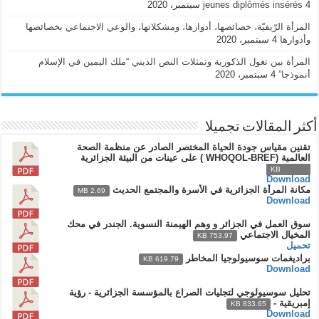
4 سبتمبر، 2020
jeunes diplômés insérés
المرأة الرّيفيّة، خصائصها، أدوارها، ومشكلاتها، والوعي الاجتماعي بخصائصها
وأدوارها
4 سبتمبر، 2020
المرأة بين تغول الذكورية وتمثلات النص الديني “ملك اليمين في الإسلام
أنموذجا”
4 سبتمبر، 2020
أكثر المقالات تجميلا
تقنين مقياس جودة الحياة المختصر الصادر عن منظمة الصحة
العالمية (WHOQOL-BREF ) على عينات من البيئة الجزائرية
932.92 KB
Download
مكانة المرأة الجزائرية في الأسرة والمجتمع الحديث
2.69 MB
Download
سوق العمل في الجزائر و وهم الهيمنة النسوية. الجندر في محك
المخيال الاجتماعي
753.97 KB
تحميل
براديغمات سوسيولوجيا المخاطر
619.79 KB
Download
تحليل سوسيولوجي لتجليات الصراع بالمؤسسة الجزائرية - رؤية
إمبريقية -
833.65 KB
Download