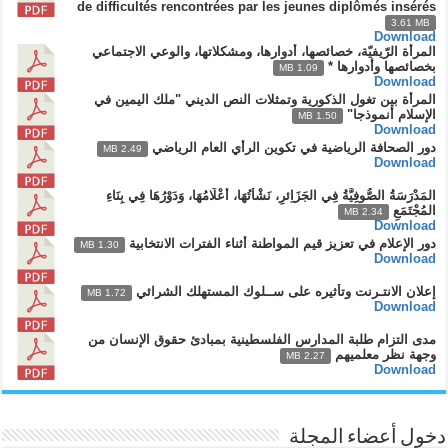
de difficultés rencontrées par les jeunes diplômés insérés
3.61 MB
Download
المرأة الرّيفيّة، خصائصها، أدوارها، ومشكلاتها، والوعي الاجتماعي
بخصائصها وأدوارها *
1.09 MB
Download
المرأة بين تغول الذكورية وتمثلات النص الديني "ملك اليمين في
الإسلام أنموذجا"
1.50 MB
Download
دور الصحافة الرياضية في تكوين الرأي العام الرياضي
2.49 MB
Download
المَدْرَسَةُ الصُّوفِيَّةُ فِي الجَزَاِئرِ، نَشْأَتُهَا، أَعْلَامُهَا، وَدَوْرُهَا فِي بِنَاءِ
المُجْتَمَعِ
2.34 MB
Download
دور الإعلام في تعزيز قيم المواطنة أثناء الفترات الانتخابية
1.30 MB
Download
إعلان الانتـرنت وتأثيره على ســلوك المستهلك الشرائي
1.72 MB
Download
مدى التزام طلبة المدارس الفلسطينية بمبادئ حقوق الإنسان من
وجهة نظر معلميهم
2.27 MB
Download
دخول أعضاء المجلة