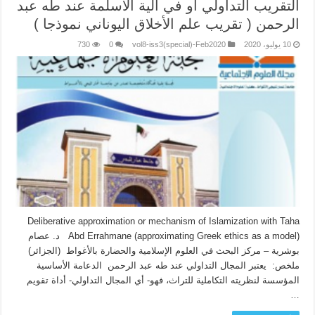
التقريب التداولي أو في آلية الأسلمة عند طه عبد
الرحمن ( تقريب علم الأخلاق اليوناني نموذجا )
10 يوليو، 2020
vol8-iss3(special)-Feb2020
0
730
Deliberative approximation or mechanism of Islamization with Taha
Abd Errahmane (approximating Greek ethics as a model) د. عصام
بوشرية – مركز البحث في العلوم الإسلامية والحضارة بالأغواط (الجزائر)
ملخص: يعتبر المجال التداولي عند طه عبد الرحمن الدعامة الأساسية
المؤسسة لنظريته التكاملية للتراث، فهو- أي المجال التداولي- أداة تقويم
…