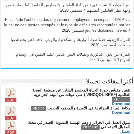
دور الموارد البشرية في تطور أداء العاملين بالمدارس الخاصة الفلسطينية من
وجهة نظر العاملين أنفسهم
4 سبتمبر، 2020
Finalité de l’adhésion des organismes employeurs au dispositif DAIP via
la nature des postes occupés et le type de difficultés rencontrées par les
4 سبتمبر، 2020
jeunes diplômés insérés
المرأة الرّيفيّة، خصائصها، أدوارها، ومشكلاتها، والوعي الاجتماعي بخصائصها
وأدوارها
4 سبتمبر، 2020
المرأة بين تغول الذكورية وتمثلات النص الديني “ملك اليمين في الإسلام
أنموذجا”
4 سبتمبر، 2020
أكثر المقالات تجميلا
تقنين مقياس جودة الحياة المختصر الصادر عن منظمة الصحة
العالمية (WHOQOL-BREF ) على عينات من البيئة الجزائرية
932.92 KB
Download
مكانة المرأة الجزائرية في الأسرة والمجتمع الحديث
2.69 MB
Download
سوق العمل في الجزائر و وهم الهيمنة النسوية. الجندر في محك
المخيال الاجتماعي
753.97 KB
تحميل