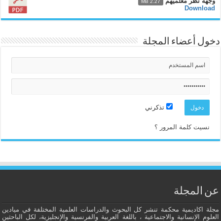
وجهة نظر معلميهم
2.27 MB
Download
دخول أعضاء المجلة
تذكرني
نسيت كلمة المرور ؟
عن المجلة
مجلة اكاديمية محكمة تنشر كل البحوث والدراسات العلمية المختلفة في ميادين
العلوم الإنسانية والاجتماعية ، باللغة العربية والفرنسية والإنجليزية، لكل الباحثين