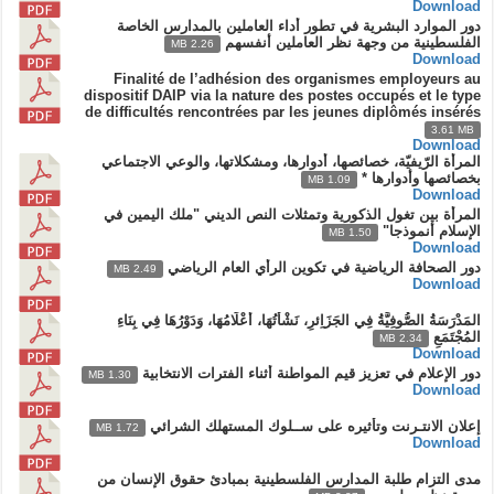
Download
دور الموارد البشرية في تطور أداء العاملين بالمدارس الخاصة
الفلسطينية من وجهة نظر العاملين أنفسهم
2.26 MB
Download
Finalité de l’adhésion des organismes employeurs au
dispositif DAIP via la nature des postes occupés et le type
de difficultés rencontrées par les jeunes diplômés insérés
3.61 MB
Download
المرأة الرّيفيّة، خصائصها، أدوارها، ومشكلاتها، والوعي الاجتماعي
بخصائصها وأدوارها *
1.09 MB
Download
المرأة بين تغول الذكورية وتمثلات النص الديني "ملك اليمين في
الإسلام أنموذجا"
1.50 MB
Download
دور الصحافة الرياضية في تكوين الرأي العام الرياضي
2.49 MB
Download
المَدْرَسَةُ الصُّوفِيَّةُ فِي الجَزَاِئرِ، نَشْأَتُهَا، أَعْلَامُهَا، وَدَوْرُهَا فِي بِنَاءِ
المُجْتَمَعِ
2.34 MB
Download
دور الإعلام في تعزيز قيم المواطنة أثناء الفترات الانتخابية
1.30 MB
Download
إعلان الانتـرنت وتأثيره على ســلوك المستهلك الشرائي
1.72 MB
Download
مدى التزام طلبة المدارس الفلسطينية بمبادئ حقوق الإنسان من