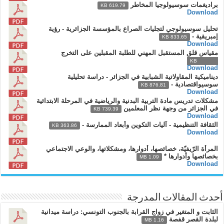
براديغمات سوسيولوجيا المخاطر
619.79 KB
Download
تحليل سوسيولوجي لتجليات الصراع بالمؤسسة الجزائرية - رؤية
إمبريقية -
833.65 KB
Download
مقياس قلق المستقبل المهني للطلبة المقبلين على التخرج
648.53 KB
Download
ديناميكية المقاولاتية الشبابية في الجزائر - دراسة تحليلية
سوسيواقتصادية -
876.81 KB
Download
مشكلات تدريس مادة التربية البدنية والرياضية في المرحلة الابتدائية
في الجزائر من وجهة نظر المعلمين
739.39 KB
Download
الثقافة التنظيمية - آليات التكوين وأبعاد الممارسة -
363.86 KB
Download
المرأة الرّيفيّة، خصائصها، أدوارها، ومشكلاتها، والوعي الاجتماعي
بخصائصها وأدوارها *
1.09 MB
Download
أحدث المقالات المدرجة
الثابت و المتغير في زواج القرابة بالجنوب التونسي: دراسة ميدانية
لبلدة القصر قفصة
1.16 MB