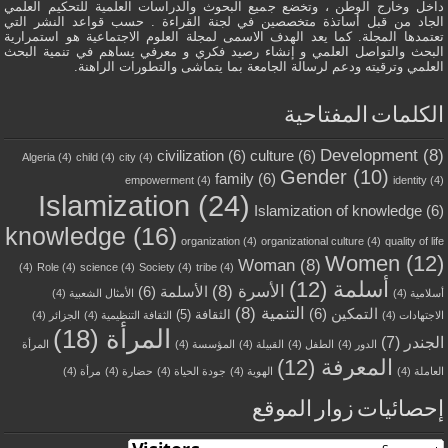
داخل وخارج الوطن ، وتخضع جميع البحوث والدراسات العلمية للتحكيم العلمي
الجاد من قبل أساتذة متخصصين في لجنة القراءة . حسب قواعد النشر التي
تعتمدها المجلة. كما يعد الهدف الاسمى لمجلة العلوم الاجتماعية هو استمرارية
البحث والتواصل العلمي و إنشاء رصيد فكري و معرفي يساهم في تنمية البحث
العلمي وترقيته ودعم لرسالة الجامعة بما يتماشى والتطورات الراهنة.
الكلمات المفتاحية
Development
(8)
civilization
(6)
culture
(6)
Algeria
(4)
child
(4)
city
(4)
Gender
(10)
family
(6)
empowerment
(4)
identity
(4)
Islamization
(24)
Islamization of knowledge
(6)
knowledge
(16)
organization
(4)
organizational culture
(4)
quality of life
Women
(12)
Woman
(8)
(4)
Role
(4)
science
(4)
Society
(4)
tribe
(4)
أسلمة
(12)
الأسرة
(8)
الأسلمة
(6)
أسلامية
(4)
الأمثال الشعبية
(4)
التنمية
(8)
التمكين
(6)
الثقافة
(5)
الاجتهادات
(4)
الثقافة التنظيمية
(4)
الجزائر
(4)
المرأة
(18)
الجندر
(7)
الدور
(4)
الطفل
(4)
القبيلة
(4)
المؤسسة
(4)
المرأة
المعرفة
(12)
العاملة
(4)
الهوية
(4)
جودة الحياة
(4)
حضارة
(4)
مرأة
(4)
إحصائيات زوار الموقع