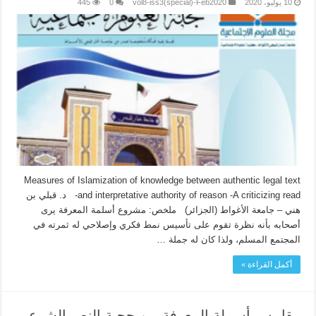
10 يوليو، 2020
vol8-iss3(special)-Feb2020
0
445
Measures of Islamization of knowledge between authentic legal text
and interpretative authority of reason -A criticizing read- د. قبلي بن
هني – جامعة الأغواط (الجزائر) ملخص: مشروع أسلمة المعرفة يرى
أصحابه بأنه نظرة تقوم على تأسيس نمط فكري وإصلاحي له ثمرته في
المجتمع المسلم، ولذا كان له جملة …
أكمل القراءة »
مقاييس أسملة المعرفة بين حجية النص الشرعي