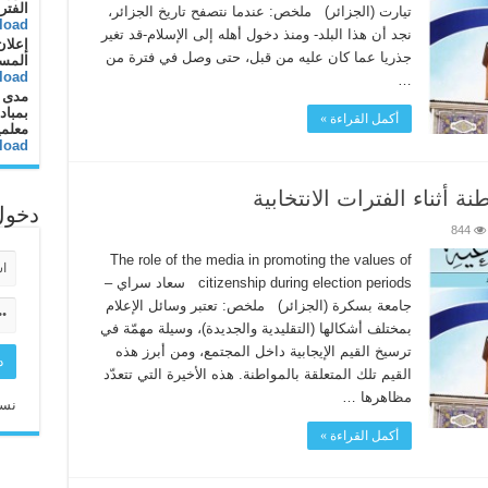
الفتر
تيارت (الجزائر) ملخص: عندما نتصفح تاريخ الجزائر،
load
نجد أن هذا البلد- ومنذ دخول أهله إلى الإسلام-قد تغير
إعلان
جذريا عما كان عليه من قبل، حتى وصل في فترة من
المس
load
…
مدى ا
بمباد
أكمل القراءة »
معلم
load
ة أثناء الفترات الانتخابية
دخول
844
The role of the media in promoting the values of
citizenship during election periods سعاد سراي –
جامعة بسكرة (الجزائر) ملخص: تعتبر وسائل الإعلام
بمختلف أشكالها (التقليدية والجديدة)، وسيلة مهمّة في
ترسيخ القيم الإيجابية داخل المجتمع، ومن أبرز هذه
القيم تلك المتعلقة بالمواطنة. هذه الأخيرة التي تتعدّد
مظاهرها …
نسي
أكمل القراءة »