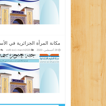
مكانة المرأة الجزائرية في الأ
28 أغسطس، 2020
vol9-iss1-march2020