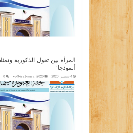
المرأة بين تغول الذكورية وتمثل
أنموذجا”
4 سبتمبر، 2020
vol9-iss1-march2020
0