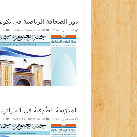
دور الصحافة الرياضية في تكوين
4 سبتمبر، 2020
vol9-iss1-march2020
0
المَدْرَسَةُ الصُّوفِيَّةُ فِي الجَزَاِئرِ، نَش
4 سبتمبر، 2020
vol9-iss1-march2020
0