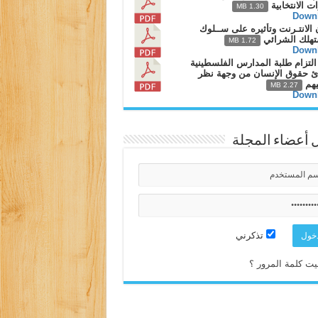
ات الانتخابية
1.30 MB
Down
 الانتـرنت وتأثيره على ســلوك
تهلك الشرائي
1.72 MB
Down
لتزام طلبة المدارس الفلسطينية
ئ حقوق الإنسان من وجهة نظر
يهم
2.27 MB
Down
 أعضاء المجلة
تذكرني
ت كلمة المرور ؟