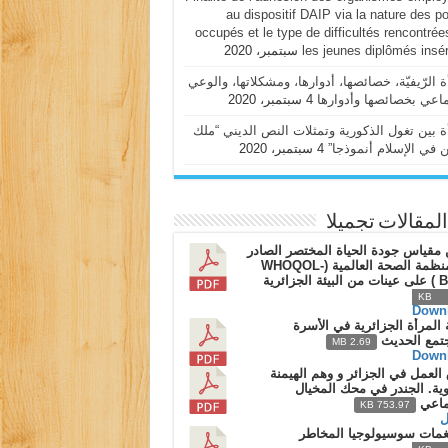
au dispositif DAIP via la nature des p
occupés et le type de difficultés rencontrée
les jeunes diplômés insé
ة الرّيفيّة، خصائصها، أدوارها، ومشكلاتها، والوعي
ماعي بخصائصها وأدوارها
4 سبتمبر، 2020
ة بين تغول الذكورية وتمثلات النص الديني “ملك
ن في الإسلام أنموذجا”
4 سبتمبر، 2020
المقالات تجميلا
 مقياس جودة الحياة المختصر الصادر
عن منظمة الصحة العالمية (WHOQOL-
الجزائرية
932
Down
 المرأة الجزائرية في الأسرة
جتمع الحديث
2.69 MB
Down
لعمل في الجزائر و وهم الهيمنة
ية. الجندر في محك المخيال
تماعي
753.97 KB
ل
غمات سوسيولوجيا المخاطر