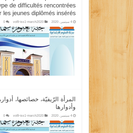
ype de difficultés rencontrées
r les jeunes diplômés insérés
4 سبتمبر، 2020
vol9-iss1-march2020
0
المرأة الرّيفيّة، خصائصها، أدوا
وأدوارها
4 سبتمبر، 2020
vol9-iss1-march2020
0