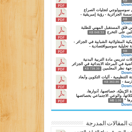
619
Down
 سوسيولوجي لتجليات الصراع
سسة الجزائرية - رؤية إمبريقية -
833
Down
 قلق المستقبل المهني للطلبة
لين على التخرج
648.53 KB
Down
يكية المقاولاتية الشبابية في الجزائر -
 تحليلية سوسيواقتصادية -
876
Down
ت تدريس مادة التربية البدنية
اضية في المرحلة الابتدائية في الجزائر
جهة نظر المعلمين
739.39 KB
Down
فة التنظيمية - آليات التكوين وأبعاد
ارسة -
363.86 KB
Down
ة الرّيفيّة، خصائصها، أدوارها،
اتها، والوعي الاجتماعي بخصائصها
رها *
1.09 MB
Down
 المقالات المدرجة
ت و المتغير في زواج القرابة بالجنوب