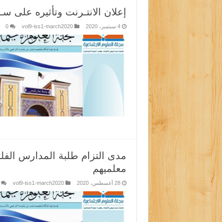
إعلان الانتـرنت وتأثيره على س
4 سبتمبر، 2020
vol9-iss1-march2020
0
مدى التزام طلبة المدارس الفل
معلميهم
28 أغسطس، 2020
vol9-iss1-march2020