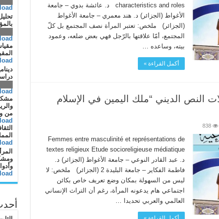
.79 KB
characteristics and roles د. عائشة بدوي – جامعة
load
الأغواط (الجزائر) د. هند معمري – جامعة الأغواط
تحليل
بالمؤ
(الجزائر) ملخص: تعتبر المرأة نصف المجتمع بل كلّ
.65 KB
المجتمع، أمّا علاقتها بالرّجل فهي بعض ضلعه، وعمود
load
مقياس
بيته، وساعده …
المقب
load
أكمل القراءة »
دينام
دراسة
.81 KB
load
ات النص الديني “ملك اليمين في الإسلام
مشكلا
والري
من و
load
838
الثقا
المم
Femmes entre masculinité et représentations de
load
textes religieux Etude socioreligieuse médiatique
المرأ
ومشكل
د. عبد القادر النوعي – جامعة الأغواط (الجزائر) د.
وأدوا
فاطمة الفكاير – جامعة البليدة 2 (الجزائر) ملخص: لا
load
ليس من السهولة بمكان وضع تعريف خاص بكائن
اجتماعي هام يدعونه المرأة، رغم أن التراث الإنساني
العالمي والعربي تحديدا …
أحدث
أكمل القراءة »
الثاب