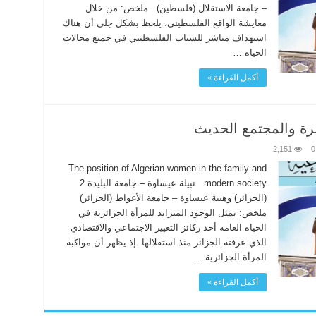
– جامعة الاستقلال (فلسطين) ملخص: من خلال
معايشة الواقع الفلسطيني، يلحظ بشكل جلي أن هناك
استهداف مباشر للشباب الفلسطيني في جميع مجالات
الحياة …
أكمل القراءة »
سرة والمجتمع الحديث
2,151
0
The position of Algerian women in the family and
modern society نبيلة عيساوة – جامعة البليدة 2
(الجزائر) وهيبة عيساوة – جامعة الأغواط (الجزائر)
ملخص: يمثل الوجود المتزايد للمرأة الجزائرية في
الحياة العامة أحد ركائز التغيير الاجتماعي والاقتصادي
الذي عرفته الجزائر منذ استقلالها. إذ يظهر أن مواكبة
المرأة الجزائرية …
أكمل القراءة »