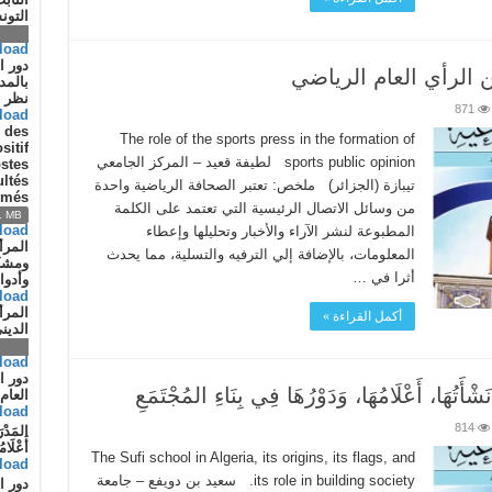
التون
1.16 MB
load
دور ا
 الرأي العام الرياضي
بالمد
نظر ا
871
load
n des
The role of the sports press in the formation of
itif
sports public opinion لطيفة قعيد – المركز الجامعي
ostes
ultés
تيبازة (الجزائر) ملخص: تعتبر الصحافة الرياضية واحدة
ômés
من وسائل الاتصال الرئيسية التي تعتمد على الكلمة
1 MB
load
المطبوعة لنشر الآراء والأخبار وتحليلها وإعطاء
المرأ
المعلومات، بالإضافة إلي الترفيه والتسلية، مما يحدث
ومشكل
أثرا في …
وأدوا
load
المرأ
أكمل القراءة »
الدين
1.50 MB
load
دور ا
ْأَتُهَا، أَعْلَامُهَا، وَدَوْرُهَا فِي بِنَاءِ المُجْتَمَعِ
العام
load
814
المَدْرَ
أَعْلَام
The Sufi school in Algeria, its origins, its flags, and
load
its role in building society. سعيد بن دويفع – جامعة
دور ا