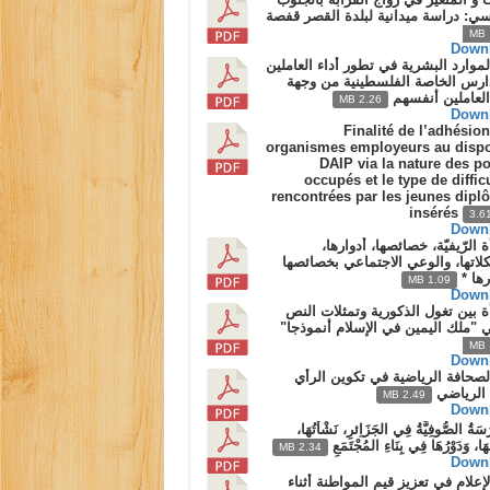
سي: دراسة ميدانية لبلدة القصر قفصة
Down
لموارد البشرية في تطور أداء العاملين
ارس الخاصة الفلسطينية من وجهة
لعاملين أنفسهم
2.26 MB
Down
Finalité de l’adhésio
organismes employeurs au dispos
DAIP via la nature des p
occupés et le type de diffic
rencontrées par les jeunes dipl
insérés
3.6
Down
ة الرّيفيّة، خصائصها، أدوارها،
اتها، والوعي الاجتماعي بخصائصها
رها *
1.09 MB
Down
ة بين تغول الذكورية وتمثلات النص
ي "ملك اليمين في الإسلام أنموذجا"
Down
لصحافة الرياضية في تكوين الرأي
 الرياضي
2.49 MB
Down
سَةُ الصُّوفِيَّةُ فِي الجَزَاِئرِ، نَشْأَتُهَا،
ُهَا، وَدَوْرُهَا فِي بِنَاءِ المُجْتَمَعِ
2.34 MB
Down
لإعلام في تعزيز قيم المواطنة أثناء