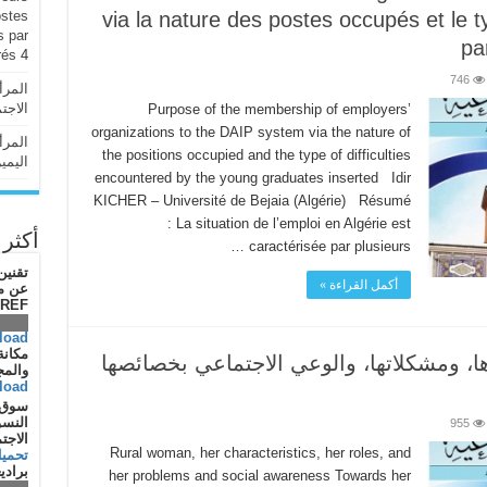
ostes
via la nature des postes occupés et le t
s par
pa
4 سبتمبر، 2020
rés
746
المرأ
الاجت
Purpose of the membership of employers’
organizations to the DAIP system via the nature of
المرأ
the positions occupied and the type of difficulties
اليمي
encountered by the young graduates inserted Idir
KICHER – Université de Bejaia (Algérie) Résumé
: La situation de l’emploi en Algérie est
أكثر 
caractérisée par plusieurs …
تقنين
أكمل القراءة »
BREF ) على عينات من البيئة 
.92 KB
load
مكانة
رها، ومشكلاتها، والوعي الاجتماعي بخصائصها
والم
load
سوق ا
النسو
955
الاج
Rural woman, her characteristics, her roles, and
تحمي
برادي
her problems and social awareness Towards her