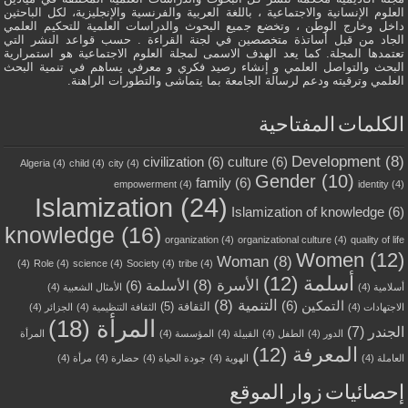
العلوم الإنسانية والاجتماعية ، باللغة العربية والفرنسية والإنجليزية، لكل الباحثين
داخل وخارج الوطن ، وتخضع جميع البحوث والدراسات العلمية للتحكيم العلمي
الجاد من قبل أساتذة متخصصين في لجنة القراءة . حسب قواعد النشر التي
تعتمدها المجلة. كما يعد الهدف الاسمى لمجلة العلوم الاجتماعية هو استمرارية
البحث والتواصل العلمي و إنشاء رصيد فكري و معرفي يساهم في تنمية البحث
العلمي وترقيته ودعم لرسالة الجامعة بما يتماشى والتطورات الراهنة.
الكلمات المفتاحية
Development
(8)
civilization
(6)
culture
(6)
Algeria
(4)
child
(4)
city
(4)
Gender
(10)
family
(6)
empowerment
(4)
identity
(4)
Islamization
(24)
Islamization of knowledge
(6)
knowledge
(16)
organization
(4)
organizational culture
(4)
quality of life
Women
(12)
Woman
(8)
(4)
Role
(4)
science
(4)
Society
(4)
tribe
(4)
أسلمة
(12)
الأسرة
(8)
الأسلمة
(6)
أسلامية
(4)
الأمثال الشعبية
(4)
التنمية
(8)
التمكين
(6)
الثقافة
(5)
الاجتهادات
(4)
الثقافة التنظيمية
(4)
الجزائر
(4)
المرأة
(18)
الجندر
(7)
الدور
(4)
الطفل
(4)
القبيلة
(4)
المؤسسة
(4)
المرأة
المعرفة
(12)
العاملة
(4)
الهوية
(4)
جودة الحياة
(4)
حضارة
(4)
مرأة
(4)
إحصائيات زوار الموقع