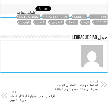
كلمات مفتاحية
SATISFACTION
PSYCHOLOGICAL
NURSES
FUNCTION
STRESS
الرضا
الضغط
الممرضين
النفسي
الوظيفي
حول LEBRAGUE Riad
السابقة
اتجاهات وفيات الأطفال الرضع
مدينة بريكة “نموذجا” ولاية باتنة
التالية
الإعلام الجديد ونهاية احتكار فضاء
حرية التعبير