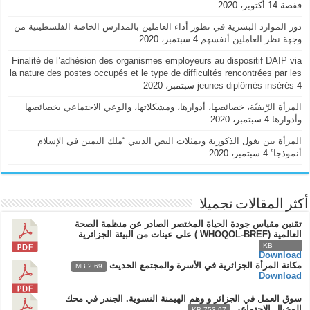
قفصة
14 أكتوبر، 2020
دور الموارد البشرية في تطور أداء العاملين بالمدارس الخاصة الفلسطينية من
وجهة نظر العاملين أنفسهم
4 سبتمبر، 2020
Finalité de l’adhésion des organismes employeurs au dispositif DAIP via
la nature des postes occupés et le type de difficultés rencontrées par les
4 سبتمبر، 2020
jeunes diplômés insérés
المرأة الرّيفيّة، خصائصها، أدوارها، ومشكلاتها، والوعي الاجتماعي بخصائصها
وأدوارها
4 سبتمبر، 2020
المرأة بين تغول الذكورية وتمثلات النص الديني “ملك اليمين في الإسلام
أنموذجا”
4 سبتمبر، 2020
أكثر المقالات تجميلا
تقنين مقياس جودة الحياة المختصر الصادر عن منظمة الصحة
العالمية (WHOQOL-BREF ) على عينات من البيئة الجزائرية
932.92 KB
Download
مكانة المرأة الجزائرية في الأسرة والمجتمع الحديث
2.69 MB
Download
سوق العمل في الجزائر و وهم الهيمنة النسوية. الجندر في محك
المخيال الاجتماعي
753.97 KB