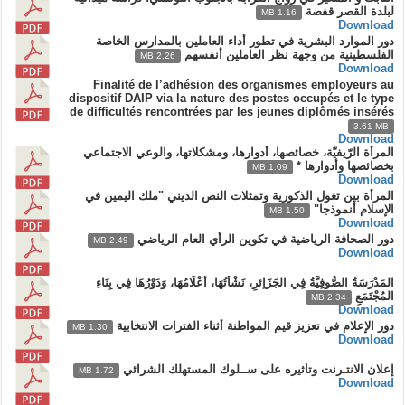
لبلدة القصر قفصة
1.16 MB
Download
دور الموارد البشرية في تطور أداء العاملين بالمدارس الخاصة
الفلسطينية من وجهة نظر العاملين أنفسهم
2.26 MB
Download
Finalité de l’adhésion des organismes employeurs au
dispositif DAIP via la nature des postes occupés et le type
de difficultés rencontrées par les jeunes diplômés insérés
3.61 MB
Download
المرأة الرّيفيّة، خصائصها، أدوارها، ومشكلاتها، والوعي الاجتماعي
بخصائصها وأدوارها *
1.09 MB
Download
المرأة بين تغول الذكورية وتمثلات النص الديني "ملك اليمين في
الإسلام أنموذجا"
1.50 MB
Download
دور الصحافة الرياضية في تكوين الرأي العام الرياضي
2.49 MB
Download
المَدْرَسَةُ الصُّوفِيَّةُ فِي الجَزَاِئرِ، نَشْأَتُهَا، أَعْلَامُهَا، وَدَوْرُهَا فِي بِنَاءِ
المُجْتَمَعِ
2.34 MB
Download
دور الإعلام في تعزيز قيم المواطنة أثناء الفترات الانتخابية
1.30 MB
Download
إعلان الانتـرنت وتأثيره على ســلوك المستهلك الشرائي
1.72 MB
Download