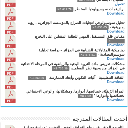
تحميل
براديغمات سوسيولوجيا المخاطر
619.79 KB
Download
تحليل سوسيولوجي لتجليات الصراع بالمؤسسة الجزائرية - رؤية
إمبريقية -
833.65 KB
Download
مقياس قلق المستقبل المهني للطلبة المقبلين على التخرج
648.53 KB
Download
ديناميكية المقاولاتية الشبابية في الجزائر - دراسة تحليلية
سوسيواقتصادية -
876.81 KB
Download
مشكلات تدريس مادة التربية البدنية والرياضية في المرحلة الابتدائية
في الجزائر من وجهة نظر المعلمين
739.39 KB
Download
الثقافة التنظيمية - آليات التكوين وأبعاد الممارسة -
363.86 KB
Download
المرأة الرّيفيّة، خصائصها، أدوارها، ومشكلاتها، والوعي الاجتماعي
بخصائصها وأدوارها *
1.09 MB
Download
أحدث المقالات المدرجة
الثابت و المتغير في زواج القرابة بالجنوب التونسي: دراسة ميدانية