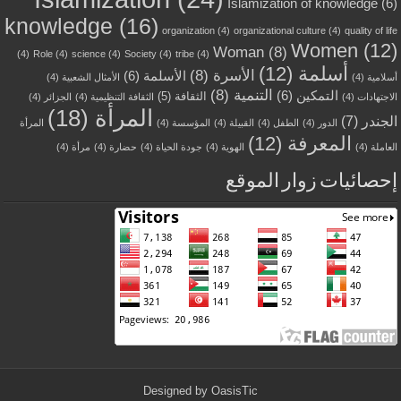
Islamization of knowledge
(6)
knowledge
(16)
organization
(4)
organizational culture
(4)
quality of life
Women
(12)
Woman
(8)
(4)
Role
(4)
science
(4)
Society
(4)
tribe
(4)
أسلمة
(12)
الأسرة
(8)
الأسلمة
(6)
أسلامية
(4)
الأمثال الشعبية
(4)
التنمية
(8)
التمكين
(6)
الثقافة
(5)
الاجتهادات
(4)
الثقافة التنظيمية
(4)
الجزائر
(4)
المرأة
(18)
الجندر
(7)
الدور
(4)
الطفل
(4)
القبيلة
(4)
المؤسسة
(4)
المرأة
المعرفة
(12)
العاملة
(4)
الهوية
(4)
جودة الحياة
(4)
حضارة
(4)
مرأة
(4)
إحصائيات زوار الموقع
Designed by
OasisTic