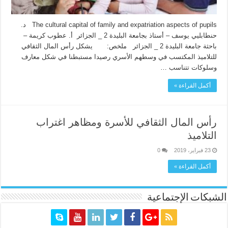
The cultural capital of family and expatriation aspects of pupils د.
حنطابليي يوسف – أستاذ بجامعة البليدة 2 _ الجزائر أ. عطوب كريمة –
باحثة جامعة البليدة 2 _ الجزائر ملخص: يشكل رأس المال الثقافي
للتلاميذ المكتسب في وسطهم الأسري رصيدا مستبطنا في شكل معارف
وسلوكات تتناسب …
أكمل القراءة »
رأس المال الثقافي للأسرة ومظاهر اغتراب
التلاميذ
23 فبراير، 2019
0
أكمل القراءة »
الشبكات الإجتماعية