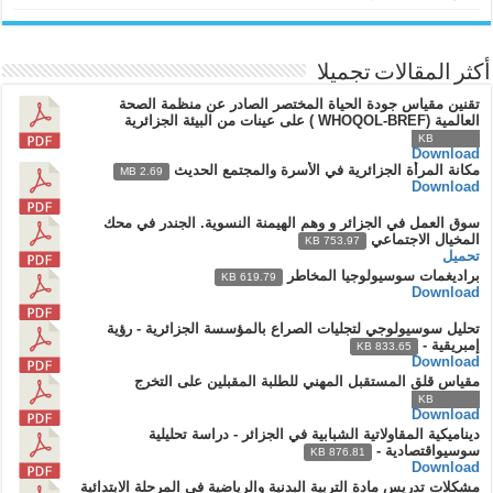
أكثر المقالات تجميلا
تقنين مقياس جودة الحياة المختصر الصادر عن منظمة الصحة
العالمية (WHOQOL-BREF ) على عينات من البيئة الجزائرية
932.92 KB
Download
مكانة المرأة الجزائرية في الأسرة والمجتمع الحديث
2.69 MB
Download
سوق العمل في الجزائر و وهم الهيمنة النسوية. الجندر في محك
المخيال الاجتماعي
753.97 KB
تحميل
براديغمات سوسيولوجيا المخاطر
619.79 KB
Download
تحليل سوسيولوجي لتجليات الصراع بالمؤسسة الجزائرية - رؤية
إمبريقية -
833.65 KB
Download
مقياس قلق المستقبل المهني للطلبة المقبلين على التخرج
648.53 KB
Download
ديناميكية المقاولاتية الشبابية في الجزائر - دراسة تحليلية
سوسيواقتصادية -
876.81 KB
Download
مشكلات تدريس مادة التربية البدنية والرياضية في المرحلة الابتدائية