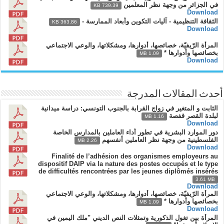
في الجزائر من وجهة نظر المعلمين
739.39 KB
Download
الثقافة التنظيمية - آليات التكوين وأبعاد الممارسة -
363.86 KB
Download
المرأة الرّيفيّة، خصائصها، أدوارها، ومشكلاتها، والوعي الاجتماعي
بخصائصها وأدوارها *
1.09 MB
Download
أحدث المقالات المدرجة
الثابت و المتغير في زواج القرابة بالجنوب التونسي: دراسة ميدانية
لبلدة القصر قفصة
1.16 MB
Download
دور الموارد البشرية في تطور أداء العاملين بالمدارس الخاصة
الفلسطينية من وجهة نظر العاملين أنفسهم
2.26 MB
Download
Finalité de l’adhésion des organismes employeurs au
dispositif DAIP via la nature des postes occupés et le type
de difficultés rencontrées par les jeunes diplômés insérés
3.61 MB
Download
المرأة الرّيفيّة، خصائصها، أدوارها، ومشكلاتها، والوعي الاجتماعي
بخصائصها وأدوارها *
1.09 MB
Download
المرأة بين تغول الذكورية وتمثلات النص الديني "ملك اليمين في