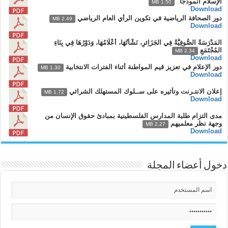
الإسلام أنموذجا"
1.50 MB
Download
دور الصحافة الرياضية في تكوين الرأي العام الرياضي
2.49 MB
Download
المَدْرَسَةُ الصُّوفِيَّةُ فِي الجَزَاِئرِ، نَشْأَتُهَا، أَعْلَامُهَا، وَدَوْرُهَا فِي بِنَاءِ
المُجْتَمَعِ
2.34 MB
Download
دور الإعلام في تعزيز قيم المواطنة أثناء الفترات الانتخابية
1.30 MB
Download
إعلان الانتـرنت وتأثيره على ســلوك المستهلك الشرائي
1.72 MB
Download
مدى التزام طلبة المدارس الفلسطينية بمبادئ حقوق الإنسان من
وجهة نظر معلميهم
2.27 MB
Download
دخول أعضاء المجلة