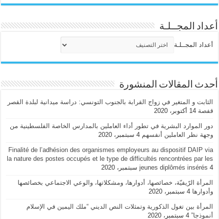
أعداد المجــلـة
أعداد المجــلـة
أحدث المقالات المنشورة
الثابت و المتغير في زواج القرابة بالجنوب التونسي: دراسة ميدانية لبلدة القصر
قفصة
14 أكتوبر، 2020
دور الموارد البشرية في تطور أداء العاملين بالمدارس الخاصة الفلسطينية من
وجهة نظر العاملين أنفسهم
4 سبتمبر، 2020
Finalité de l’adhésion des organismes employeurs au dispositif DAIP via
la nature des postes occupés et le type de difficultés rencontrées par les
4 سبتمبر، 2020
jeunes diplômés insérés
المرأة الرّيفيّة، خصائصها، أدوارها، ومشكلاتها، والوعي الاجتماعي بخصائصها
وأدوارها
4 سبتمبر، 2020
المرأة بين تغول الذكورية وتمثلات النص الديني “ملك اليمين في الإسلام
أنموذجا”
4 سبتمبر، 2020