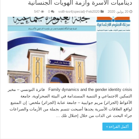
ديناميات الأسرة وأزمة الهويات الجنسانية
20 يوليو، 2020
vol8-iss4(special)-Feb2020
0
547
Family dynamics and the gender identity crisis فائزة التونسي – مخبر
التمكين الاجتماعي و التنمية المستدامة في البيئة الصحراوية، جامعة
الأغواط (الجزائر) مريم جوايبية – جامعة عنابة (الجزائر) ملخص: إن المتتبع
لواقع العلاقات الأسرية يجدها أصبحت تتسم بجملة من الأزمات والصراعات
جراء البحث عن الذات من خلال إختلال تلك …
أكمل القراءة »