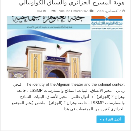
هوية المسرح الجزائري والسياق الكولونيالي
2 أغسطس، 2020
vol9-iss1-march2020
0
753
The identity of the Algerian theater and the colonial context فتحي
زياني – مخبر الأنساق، البنيات، النماذج والممارسات LSSMP ، جامعة
وهران 2 (الجزائر) أ.د. أنوال طامر – مخبر الأنساق، البنيات، النماذج
والممارسات LSSMP ، جامعة وهران 2 (الجزائر) ملخص: يُعتبر المجتمع
الجزائري كغيره من المجتمعات في هذا …
أكمل القراءة »