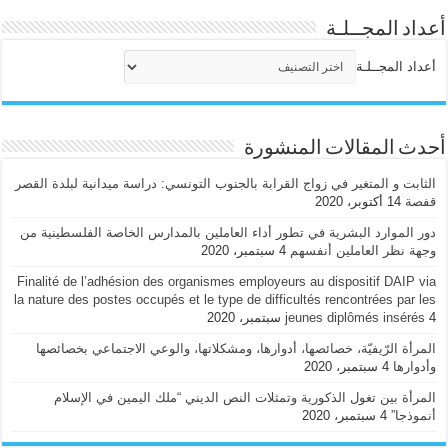
أعداد المجــلـة
أعداد المجــلـة
أحدث المقالات المنشورة
الثابت و المتغير في زواج القرابة بالجنوب التونسي: دراسة ميدانية لبلدة القصر
قفصة
14 أكتوبر، 2020
دور الموارد البشرية في تطور أداء العاملين بالمدارس الخاصة الفلسطينية من
وجهة نظر العاملين أنفسهم
4 سبتمبر، 2020
Finalité de l’adhésion des organismes employeurs au dispositif DAIP via
la nature des postes occupés et le type de difficultés rencontrées par les
4 سبتمبر، 2020
jeunes diplômés insérés
المرأة الرّيفيّة، خصائصها، أدوارها، ومشكلاتها، والوعي الاجتماعي بخصائصها
وأدوارها
4 سبتمبر، 2020
المرأة بين تغول الذكورية وتمثلات النص الديني “ملك اليمين في الإسلام
أنموذجا”
4 سبتمبر، 2020