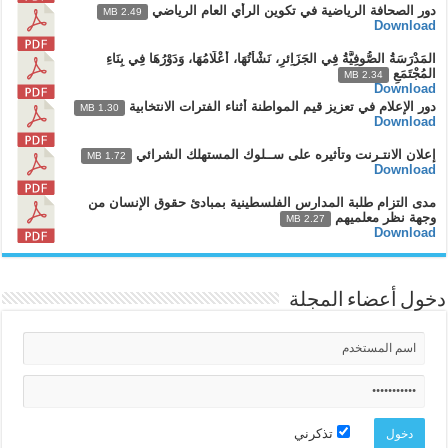
دور الصحافة الرياضية في تكوين الرأي العام الرياضي
2.49 MB
Download
المَدْرَسَةُ الصُّوفِيَّةُ فِي الجَزَاِئرِ، نَشْأَتُهَا، أَعْلَامُهَا، وَدَوْرُهَا فِي بِنَاءِ
المُجْتَمَعِ
2.34 MB
Download
دور الإعلام في تعزيز قيم المواطنة أثناء الفترات الانتخابية
1.30 MB
Download
إعلان الانتـرنت وتأثيره على ســلوك المستهلك الشرائي
1.72 MB
Download
مدى التزام طلبة المدارس الفلسطينية بمبادئ حقوق الإنسان من
وجهة نظر معلميهم
2.27 MB
Download
دخول أعضاء المجلة
تذكرني