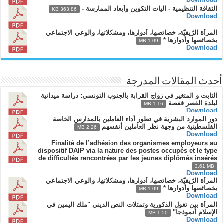
الثقافة التنظيمية - آليات التكوين وأبعاد الممارسة -
363.86 KB
Download
المرأة الرّيفيّة، خصائصها، أدوارها، ومشكلاتها، والوعي الاجتماعي
بخصائصها وأدوارها *
1.09 MB
Download
أحدث المقالات المدرجة
الثابت و المتغير في زواج القرابة بالجنوب التونسي: دراسة ميدانية
لبلدة القصر قفصة
1.16 MB
Download
دور الموارد البشرية في تطور أداء العاملين بالمدارس الخاصة
الفلسطينية من وجهة نظر العاملين أنفسهم
2.26 MB
Download
Finalité de l’adhésion des organismes employeurs au
dispositif DAIP via la nature des postes occupés et le type
de difficultés rencontrées par les jeunes diplômés insérés
3.61 MB
Download
المرأة الرّيفيّة، خصائصها، أدوارها، ومشكلاتها، والوعي الاجتماعي
بخصائصها وأدوارها *
1.09 MB
Download
المرأة بين تغول الذكورية وتمثلات النص الديني "ملك اليمين في
الإسلام أنموذجا"
1.50 MB
Download