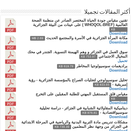
أكثر المقالات تجميلا
تقنين مقياس جودة الحياة المختصر الصادر عن منظمة الصحة
العالمية (WHOQOL-BREF ) على عينات من البيئة الجزائرية
932.92 KB
Download
مكانة المرأة الجزائرية في الأسرة والمجتمع الحديث
2.69 MB
Download
سوق العمل في الجزائر و وهم الهيمنة النسوية. الجندر في محك
المخيال الاجتماعي
753.97 KB
تحميل
براديغمات سوسيولوجيا المخاطر
619.79 KB
Download
تحليل سوسيولوجي لتجليات الصراع بالمؤسسة الجزائرية - رؤية
إمبريقية -
833.65 KB
Download
مقياس قلق المستقبل المهني للطلبة المقبلين على التخرج
648.53 KB
Download
ديناميكية المقاولاتية الشبابية في الجزائر - دراسة تحليلية
سوسيواقتصادية -
876.81 KB
Download
مشكلات تدريس مادة التربية البدنية والرياضية في المرحلة الابتدائية
في الجزائر من وجهة نظر المعلمين
739.39 KB
Download